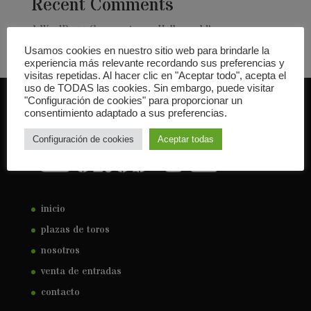
Recent Comments
A WordPress Commenter
en
Hello world!
Usamos cookies en nuestro sitio web para brindarle la
experiencia más relevante recordando sus preferencias y
visitas repetidas. Al hacer clic en "Aceptar todo", acepta el
uso de TODAS las cookies. Sin embargo, puede visitar
"Configuración de cookies" para proporcionar un
consentimiento adaptado a sus preferencias.
Configuración de cookies
Aceptar todas
inicio
plazas de toros
nosotros
venta de entradas
contacto