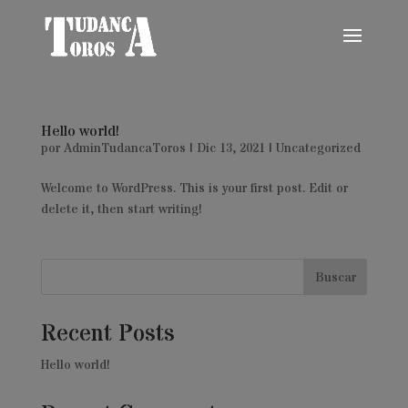
Hello world!
por
AdminTudancaToros
|
Dic 13, 2021
|
Uncategorized
Welcome to WordPress. This is your first post. Edit or
delete it, then start writing!
Buscar
Recent Posts
Hello world!