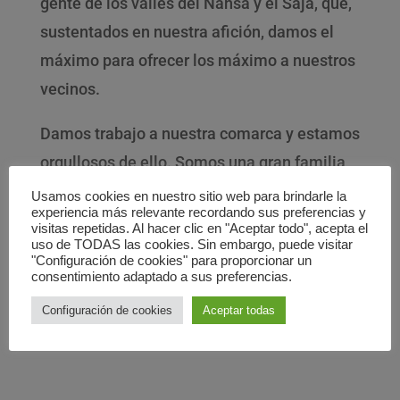
gente de los valles del Nansa y el Saja, que,
sustentados en nuestra afición, damos el
máximo para ofrecer los máximo a nuestros
vecinos.
Damos trabajo a nuestra comarca y estamos
orgullosos de ello. Somos una gran familia
que disfruta haciendo disfrutar a sus
Usamos cookies en nuestro sitio web para brindarle la
experiencia más relevante recordando sus preferencias y
paisanos.
visitas repetidas. Al hacer clic en "Aceptar todo", acepta el
uso de TODAS las cookies. Sin embargo, puede visitar
"Configuración de cookies" para proporcionar un
consentimiento adaptado a sus preferencias.
Configuración de cookies
Aceptar todas